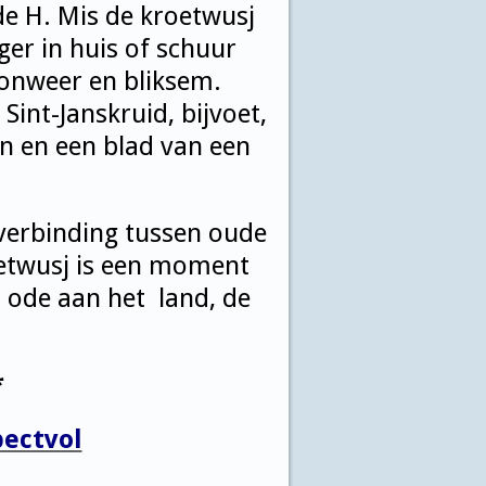
de H. Mis de kroetwusj
er in huis of schuur
onweer en bliksem.
Sint-Janskruid, bijvoet,
n en een blad van een
verbinding tussen oude
oetwusj is een moment
 ode aan het land, de
*
pectvol