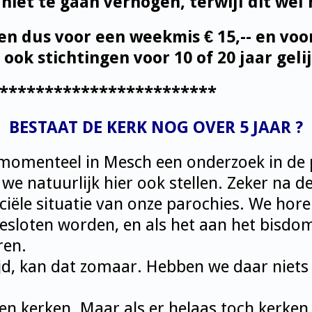
niet te gaan verhogen, terwijl dit wel h
ven dus voor een weekmis € 15,-- en vo
 ook stichtingen voor 10 of 20 jaar gelij
********************
BESTAAT DE KERK NOG OVER 5 JAAR ?
momenteel in Mesch een onderzoek in de p
e natuurlijk hier ook stellen. Zeker na d
ciële situatie van onze parochies. We hore
sloten worden, en als het aan het bisdom l
ren.
ijd, kan dat zomaar. Hebben we daar niets
een kerken. Maar als er helaas toch kerken 