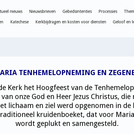
tueel nieuws
Nieuwsbrieven
Gebedsintenties
Processies
Thema
en
Katechese
Kerkbijdragen en kosten voor diensten
Geloof en l
ARIA TENHEMELOPNEMING EN ZEGEN
 de Kerk het Hoogfeest van de Tenhemelop
an onze God en Heer Jezus Christus, die 
et lichaam en ziel werd opgenomen in de h
 traditioneel kruidenboeket, dat voor Ma
wordt geplukt en samengesteld.