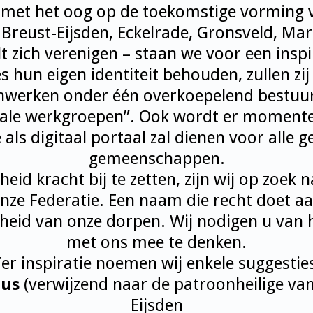
 met het oog op de toekomstige vorming v
Breust-Eijsden, Eckelrade, Gronsveld, Ma
t zich verenigen – staan we voor een insp
 hun eigen identiteit behouden, zullen zij
werken onder één overkoepelend bestuur
okale werkgroepen”. Ook wordt er momente
e als digitaal portaal zal dienen voor alle 
gemeenschappen.
id kracht bij te zetten, zijn wij op zoek 
ze Federatie. Een naam die recht doet a
heid van onze dorpen. Wij nodigen u van h
met ons mee te denken.
er inspiratie noemen wij enkele suggestie
nus
(verwijzend naar de patroonheilige va
Eijsden