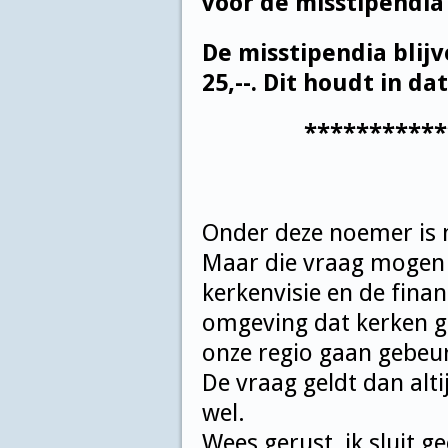
voor de misstipendia 
De misstipendia blij
25,--.
Dit houdt in dat
***************
Onder deze noemer is 
Maar die vraag mogen w
kerkenvisie en de finan
omgeving dat kerken ge
onze regio gaan gebeu
De vraag geldt dan alt
wel.
Wees gerust, ik sluit g