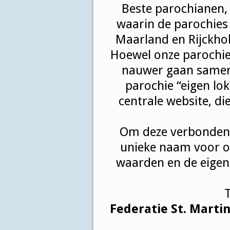
Beste parochianen,
waarin de parochies 
Maarland en Rijckhol
Hoewel onze parochies
nauwer gaan samen
parochie “eigen l
centrale website, di
Om deze verbondenhe
unieke naam voor on
waarden en de eigen
T
Federatie St. Marti